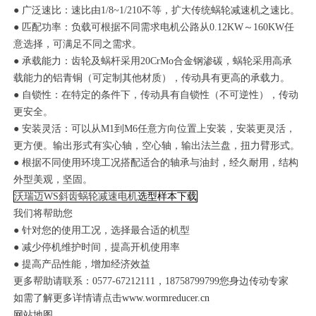
● 广泛速比：速比由1/8~1/210不等，扩大传统蜗轮减速机之速比。
● 匹配功率：负载可根据不同需求电机公路从0.12KW～160KW任
意选择，可满足不同之需求。
● 承载能力：齿轮及蜗杆采用20CrMo合金钢渗碳，蜗轮采用高承
载能力的铝青铜（可定制其他材质），传动具有更高的承载力。
● 自锁性：在特定的条件下，传动具有自锁性（不可逆性），传动
更安全。
● 安装灵活：可以从M1到M6任意方向位置上安装，安装更灵活，
更方便。输出形式有实心轴，空心轴，输出法兰盘，扭力臂形式。
● 根据不同使用环境工况搭配适合的轴承与油封，经久耐用，结构
外型美观，坚固。
沃瑞迈WS斜齿蜗轮减速电机
选型样本下载
我们将帮助您
●
针对您的使用工况，选择最合适的机型
●
减少停机维护时间，提高开机使用率
●
提高产品性能，增加经济效益
更多帮助请联系：0577-67212111，18758799799您身边传动专家
如需了解更多详情请点击
www.wormreducer.cn
网站地图